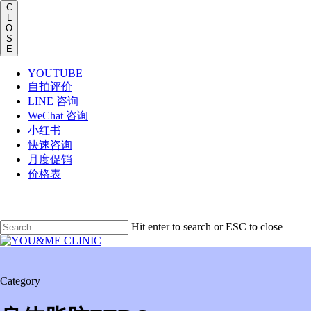
Men
C
L
O
S
E
YOUTUBE
自拍评价
LINE 咨询
WeChat 咨询
小红书
快速咨询
月度促销
价格表
Skip
to
main
Hit enter to search or ESC to close
content
Close
Search
Menu
Category