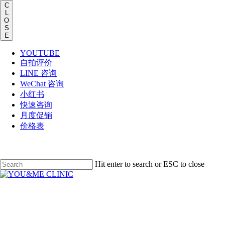
Men
C
L
O
S
E
YOUTUBE
自拍评价
LINE 咨询
WeChat 咨询
小红书
快速咨询
月度促销
价格表
Skip
to
main
Hit enter to search or ESC to close
content
Close
Search
Menu
水光针
皮肤护理
Lafullen