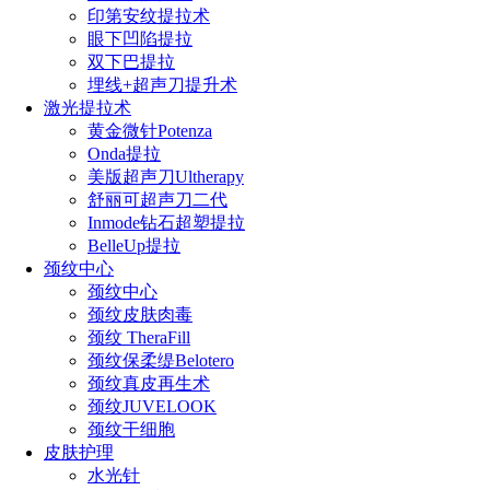
印第安纹提拉术
眼下凹陷提拉
双下巴提拉
埋线+超声刀提升术
激光提拉术
黄金微针Potenza
Onda提拉
美版超声刀Ultherapy
舒丽可超声刀二代
Inmode钻石超塑提拉
BelleUp提拉
颈纹中心
颈纹中心
颈纹皮肤肉毒
颈纹 TheraFill
颈纹保柔缇Belotero
颈纹真皮再生术
颈纹JUVELOOK
颈纹干细胞
皮肤护理
水光针