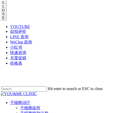
C
L
O
S
E
YOUTUBE
自拍评价
LINE 咨询
WeChat 咨询
小红书
快速咨询
月度促销
价格表
Skip
to
main
content
Hit enter to search or ESC to close
Close
Search
Menu
干细胞治疗
干细胞诊所