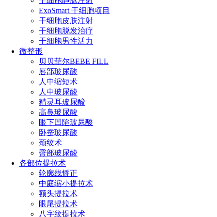
干细胞静脉注射
ExoSmart 干细胞项目
干细胞皮肤注射
干细胞脱发治疗
干细胞男性活力
微整形
贝贝菲尔BEBE FILL
唇部玻尿酸
人中缩短术
人中玻尿酸
精灵耳玻尿酸
高鼻玻尿酸
眼下凹陷玻尿酸
卧蚕玻尿酸
颈纹术
臀部玻尿酸
各部位提拉术
轮廓线矫正
中庭缩小提拉术
额头提拉术
眼尾提拉术
八字纹提拉术