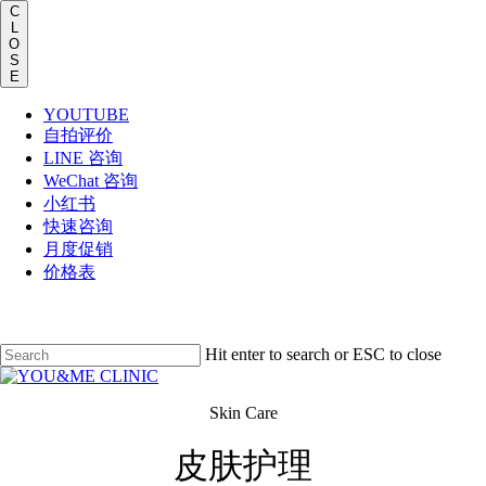
Men
C
L
O
S
E
YOUTUBE
自拍评价
LINE 咨询
WeChat 咨询
小红书
快速咨询
月度促销
价格表
Skip
to
main
Hit enter to search or ESC to close
content
Close
Search
Menu
Skin Care
皮肤护理