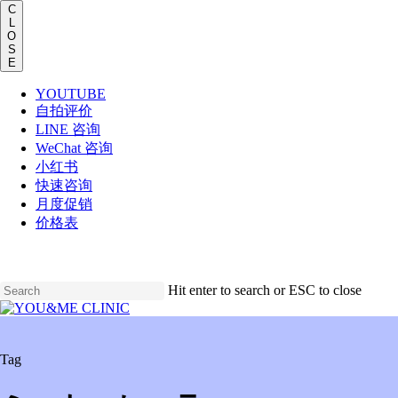
Men
C
L
O
S
E
YOUTUBE
自拍评价
LINE 咨询
WeChat 咨询
小红书
快速咨询
月度促销
价格表
Skip
to
main
Hit enter to search or ESC to close
content
Close
Search
Menu
Tag