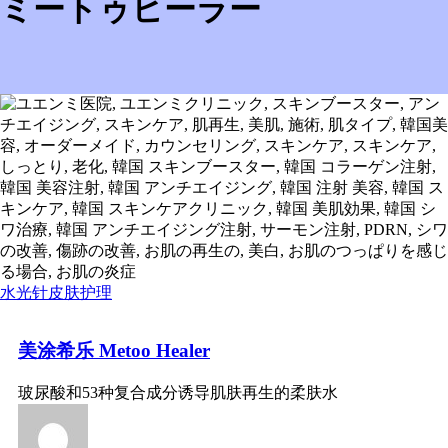
ミートゥヒーラー
水光针
皮肤护理
美涂希乐 Metoo Healer
玻尿酸和53种复合成分诱导肌肤再生的柔肤水