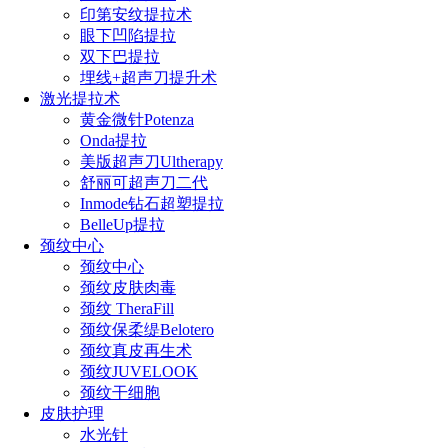
印第安纹提拉术
眼下凹陷提拉
双下巴提拉
埋线+超声刀提升术
激光提拉术
黄金微针Potenza
Onda提拉
美版超声刀Ultherapy
舒丽可超声刀二代
Inmode钻石超塑提拉
BelleUp提拉
颈纹中心
颈纹中心
颈纹皮肤肉毒
颈纹 TheraFill
颈纹保柔缇Belotero
颈纹真皮再生术
颈纹JUVELOOK
颈纹干细胞
皮肤护理
水光针