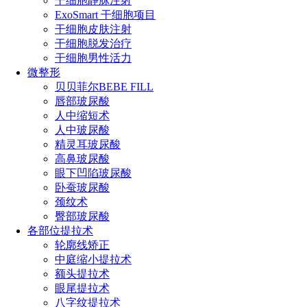
干细胞静脉注射
ExoSmart 干细胞项目
干细胞皮肤注射
干细胞脱发治疗
干细胞男性活力
微整形
贝贝菲尔BEBE FILL
唇部玻尿酸
人中缩短术
人中玻尿酸
精灵耳玻尿酸
高鼻玻尿酸
眼下凹陷玻尿酸
卧蚕玻尿酸
颈纹术
臀部玻尿酸
各部位提拉术
轮廓线矫正
中庭缩小提拉术
额头提拉术
眼尾提拉术
八字纹提拉术