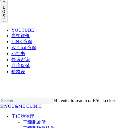
C
L
O
S
E
YOUTUBE
自拍评价
LINE 咨询
WeChat 咨询
小红书
快速咨询
月度促销
价格表
Skip
to
main
content
Hit enter to search or ESC to close
Close
Search
Menu
干细胞治疗
干细胞诊所