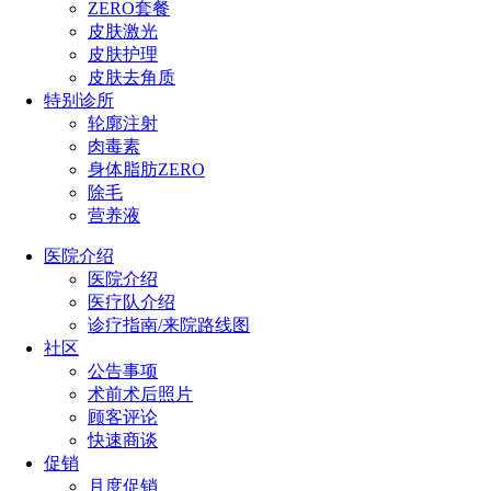
ZERO套餐
皮肤激光
皮肤护理
皮肤去角质
特别诊所
轮廓注射
肉毒素
身体脂肪ZERO
除毛
营养液
医院介绍
医院介绍
医疗队介绍
诊疗指南/来院路线图
社区
公告事项
术前术后照片
顾客评论
快速商谈
促销
月度促销