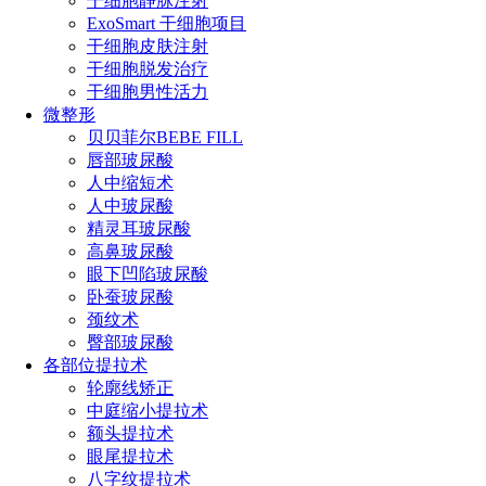
干细胞静脉注射
ExoSmart 干细胞项目
干细胞皮肤注射
干细胞脱发治疗
干细胞男性活力
微整形
贝贝菲尔BEBE FILL
唇部玻尿酸
人中缩短术
人中玻尿酸
精灵耳玻尿酸
高鼻玻尿酸
眼下凹陷玻尿酸
卧蚕玻尿酸
颈纹术
臀部玻尿酸
各部位提拉术
轮廓线矫正
中庭缩小提拉术
额头提拉术
眼尾提拉术
八字纹提拉术