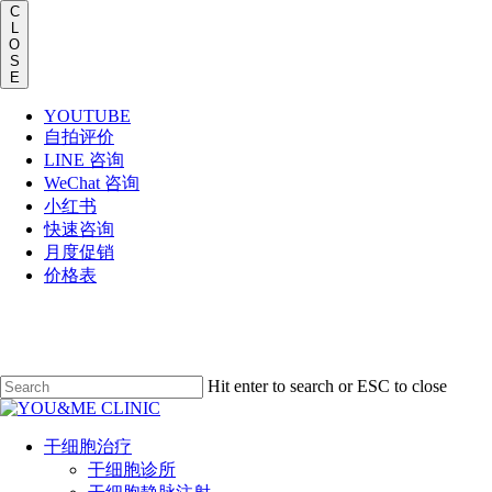
C
L
O
S
E
YOUTUBE
自拍评价
LINE 咨询
WeChat 咨询
小红书
快速咨询
月度促销
价格表
Skip
to
main
content
Hit enter to search or ESC to close
Close
Search
Menu
干细胞治疗
干细胞诊所