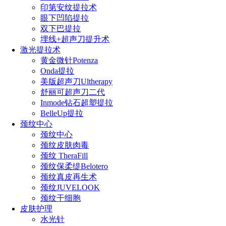
印第安纹提拉术
眼下凹陷提拉
双下巴提拉
埋线+超声刀提升术
激光提拉术
黄金微针Potenza
Onda提拉
美版超声刀Ultherapy
舒丽可超声刀二代
Inmode钻石超塑提拉
BelleUp提拉
颈纹中心
颈纹中心
颈纹皮肤肉毒
颈纹 TheraFill
颈纹保柔缇Belotero
颈纹真皮再生术
颈纹JUVELOOK
颈纹干细胞
皮肤护理
水光针