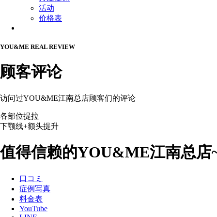
活动
价格表
Menu
YOU&ME REAL REVIEW
顾客评论
访问过YOU&ME江南总店顾客们的评论
各部位提拉
下颚线+额头提升
值得信赖的YOU&ME江南总店
口コミ
症例写真
料金表
YouTube